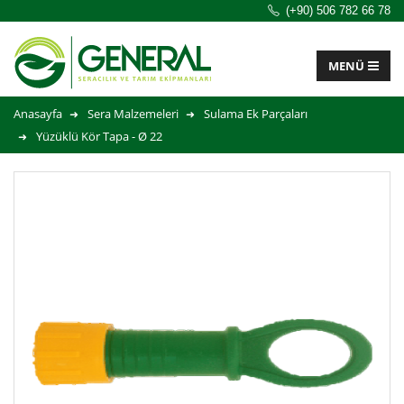
(+90) 506 782 66 78
Anasayfa
Sera Malzemeleri
Sulama Ek Parçaları
Yüzüklü Kör Tapa - Ø 22