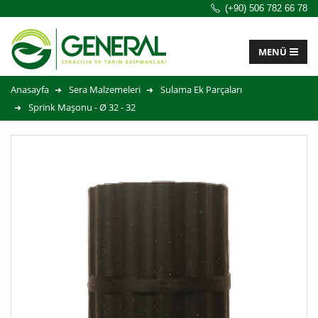
(+90) 506 782 66 78
Anasayfa
Sera Malzemeleri
Sulama Ek Parçaları
Sprink Maşonu - Ø 32 - 32