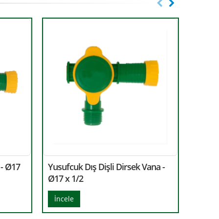
 - Ø17
Yusufcuk Dış Dişli Dirsek Vana -
Yusufc
Ø17 x 1/2
Ø22 x 
İncele
İncel