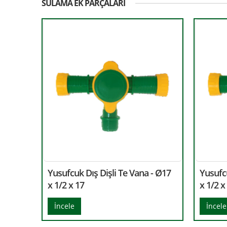
SULAMA EK PARÇALARI
Yusufcuk Dış Dişli Te Vana - Ø17
Yusufcu
x 1/2 x 17
x 1/2 x
İncele
İncele