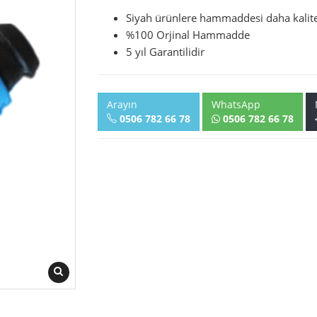
Siyah ürünlere hammaddesi daha kalite
%100 Orjinal Hammadde
5 yıl Garantilidir
Arayın
WhatsApp
0506 782 66 78
0506 782 66 78