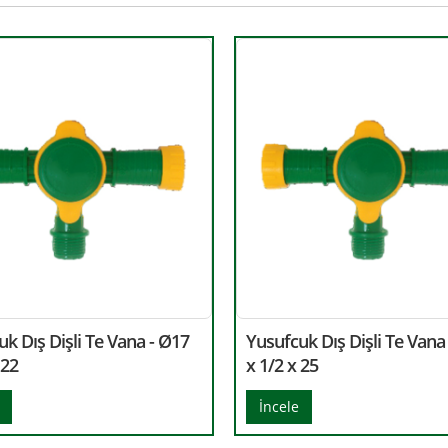
k Dış Dişli Te Vana - Ø17
Yusufcuk Dış Dişli Te Vana
 22
x 1/2 x 25
İncele