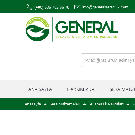
info@generalseracilik.com
(+90) 506 782 66 78
ANA SAYFA
HAKKIMIZDA
SERA MALZ
Anasayfa
Sera Malzemeleri
Sulama Ek Parçaları
S