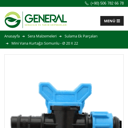
(+90) 506 782 66 78
Anasayfa
Sera Malzemeleri
Sulama Ek Parçaları
Mini Vana Kurtağzı Somunlu - Ø 20 X 22