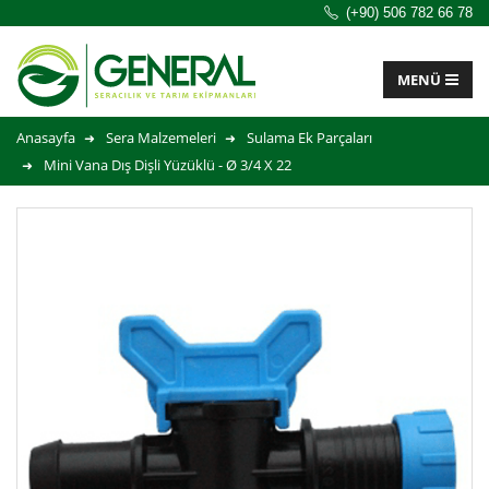
(+90) 506 782 66 78
Anasayfa
Sera Malzemeleri
Sulama Ek Parçaları
Mini Vana Dış Dişli Yüzüklü - Ø 3/4 X 22