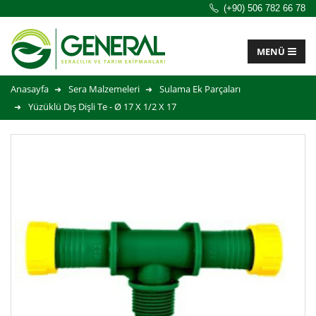
(+90) 506 782 66 78
Anasayfa
Sera Malzemeleri
Sulama Ek Parçaları
Yüzüklü Dış Dişli Te - Ø 17 X 1/2 X 17