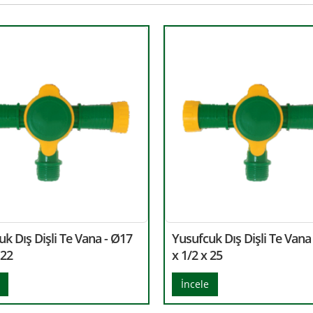
k Dış Dişli Te Vana - Ø17
Yusufcuk Dış Dişli Te Vana
 22
x 1/2 x 25
İncele