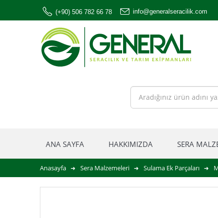
info@generalseracilik.com
(+90) 506 782 66 78
ANA SAYFA
HAKKIMIZDA
SERA MALZ
Anasayfa
Sera Malzemeleri
Sulama Ek Parçaları
M