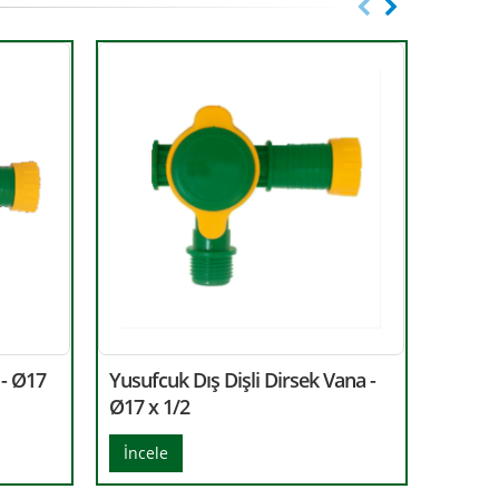
 - Ø17
Yusufcuk Dış Dişli Dirsek Vana -
Yusufc
Ø17 x 1/2
Ø22 x 
İncele
İncel