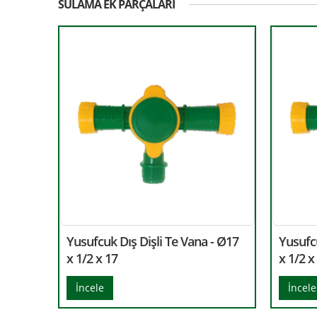
SULAMA EK PARÇALARI
Yusufcuk Dış Dişli Te Vana - Ø17
Yusufcu
x 1/2 x 17
x 1/2 x
İncele
İncele